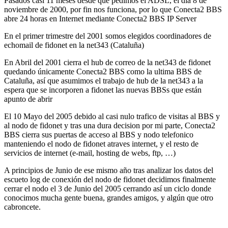
Pasados casi 11 meses desde que pedimos el ADSL, el día 8 de
noviembre de 2000, por fin nos funciona, por lo que Conecta2 BBS
abre 24 horas en Internet mediante Conecta2 BBS IP Server
En el primer trimestre del 2001 somos elegidos coordinadores de
echomail de fidonet en la net343 (Cataluña)
En Abril del 2001 cierra el hub de correo de la net343 de fidonet
quedando únicamente Conecta2 BBS como la ultima BBS de
Cataluña, así que asumimos el trabajo de hub de la net343 a la
espera que se incorporen a fidonet las nuevas BBSs que están
apunto de abrir
El 10 Mayo del 2005 debido al casi nulo trafico de visitas al BBS y
al nodo de fidonet y tras una dura decision por mi parte, Conecta2
BBS cierra sus puertas de acceso al BBS y nodo telefonico
manteniendo el nodo de fidonet atraves internet, y el resto de
servicios de internet (e-mail, hosting de webs, ftp, …)
A principios de Junio de ese mismo año tras analizar los datos del
escueto log de conexión del nodo de fidonet decidimos finalmente
cerrar el nodo el 3 de Junio del 2005 cerrando así un ciclo donde
conocimos mucha gente buena, grandes amigos, y algún que otro
cabroncete.