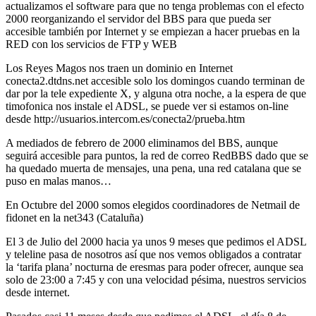
actualizamos el software para que no tenga problemas con el efecto
2000 reorganizando el servidor del BBS para que pueda ser
accesible también por Internet y se empiezan a hacer pruebas en la
RED con los servicios de FTP y WEB
Los Reyes Magos nos traen un dominio en Internet
conecta2.dtdns.net accesible solo los domingos cuando terminan de
dar por la tele expediente X, y alguna otra noche, a la espera de que
timofonica nos instale el ADSL, se puede ver si estamos on-line
desde http://usuarios.intercom.es/conecta2/prueba.htm
A mediados de febrero de 2000 eliminamos del BBS, aunque
seguirá accesible para puntos, la red de correo RedBBS dado que se
ha quedado muerta de mensajes, una pena, una red catalana que se
puso en malas manos…
En Octubre del 2000 somos elegidos coordinadores de Netmail de
fidonet en la net343 (Cataluña)
El 3 de Julio del 2000 hacia ya unos 9 meses que pedimos el ADSL
y teleline pasa de nosotros así que nos vemos obligados a contratar
la ‘tarifa plana’ nocturna de eresmas para poder ofrecer, aunque sea
solo de 23:00 a 7:45 y con una velocidad pésima, nuestros servicios
desde internet.